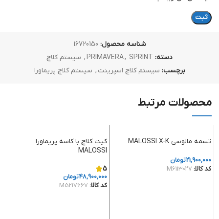
شناسه محصول:
16720150
دسته:
SPRINT
,
PRIMAVERA
,
سیستم کلاچ
برچسب:
سیستم کلاچ اسپرینت
,
سیستم کلاچ پریماورا
محصولات مرتبط
ﺗﺴﻤﻪ مالوسی MALOSSI X-K
کیت کلاچ با کاسه پریماورا
MALOSSI
21,900,000
تومان
5
کد کالا:
M6113027
48,900,000
تومان
افزودن به سبد خرید
کد کالا:
M5217667
افزودن به سبد خرید