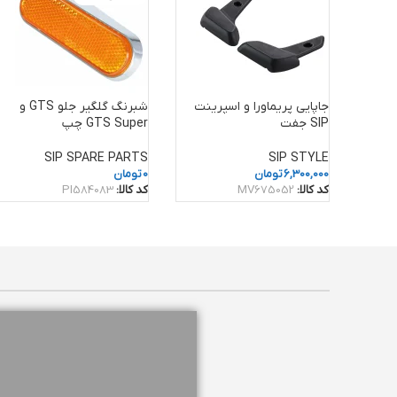
جاپایی پریماورا و اسپرینت
شبرنگ گلگیر جلو GTS و
SIP جفت
GTS Super چپ
SIP SPARE PARTS
SIP STYLE
6,300,000
تومان
0
تومان
کد کالا:
MV675052
کد کالا:
PI584083