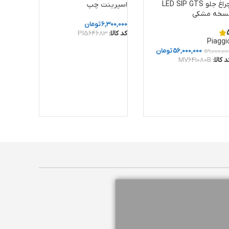
چراغ جلو LED SIP GTS
اسپرینت چپ
سخه مشکی
6,300,000
تومان
کد کالا:
PI564683
Piaggi
56,000,000
تومان
59,000,00
د کالا:
MV641080B