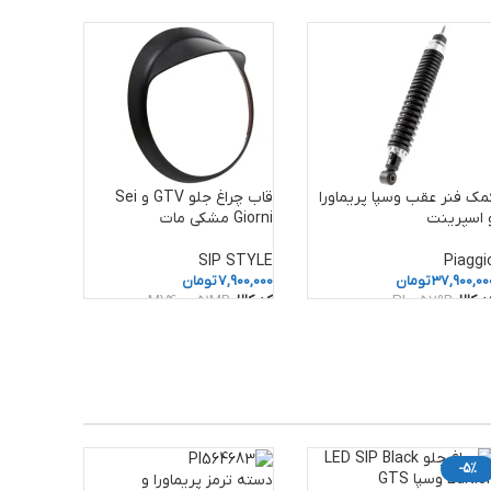
مک فنر عقب وسپا پریماورا
قاب چراغ جلو GTV و Sei
 اسپرینت
Giorni مشکی مات
SIP STYLE
Piaggi
37,900,00
تومان
7,900,000
تومان
د کالا:
PI00579R
کد کالا:
MV400051MB
-5%
دسته ترمز پریماورا و