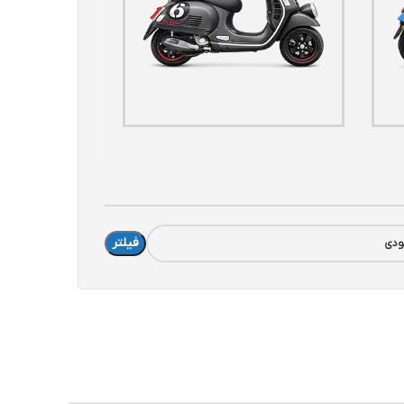
فیلتر
دی