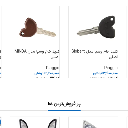
کلید خام وسپا مدل Giobert
کلید خام وسپا مدل MINDA
ک
اصلی
اصلی
و
o
Piaggio
Piaggio
13,600,000
تومان
13,300,000
تومان
0
کد کالا:
PI573426
کد کالا:
PI004812
ک
پر فروش‌ترین ها