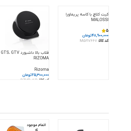
کیت کلاچ با کاسه پریماورا
MALOSSI
5
48,900,000
تومان
کد کالا:
M5217667
قلاب بالا داشبورد GTS، GTV
RIZOMA
Rizoma
25,300,000
تومان
کد کالا:
RZVP016B
اتمام موجود
ی