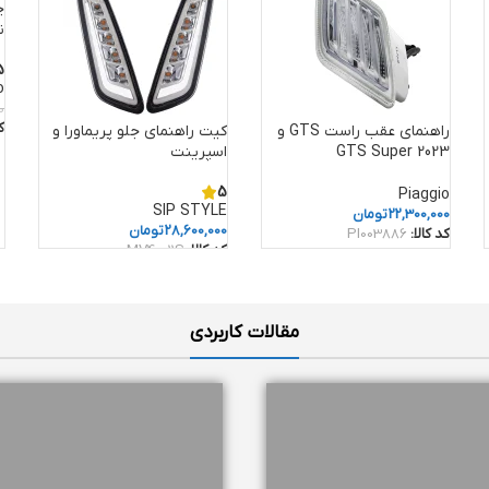
ن
5
o
0
ک
راهنمای عقب راست GTS و
کیت راهنمای جلو پریماورا و
GTS Super 2023
اسپرینت
5
Piaggio
SIP STYLE
22,300,000
تومان
28,600,000
تومان
کد کالا:
PI003886
کد کالا:
MV40011S
مقالات کاربردی