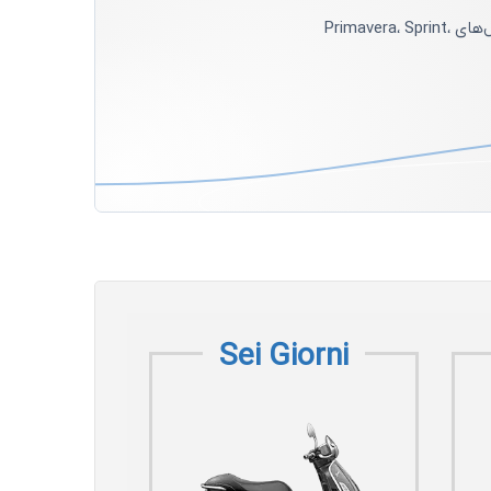
رای Vespa GTS. از قطعات فنی و مصرفی تا تجهیزات ظاهری
محافظت حرفه‌ای از رنگ و بدنه وسپا با فیلم‌های محافظتی HEXIS فرانسه. اجرای تخصصی برای مدل‌های Primavera، Sprint،
Sei Giorni