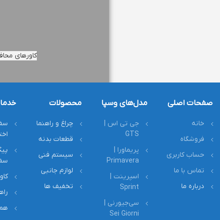
کاورهای محافظت
صفحات اصلی
مدل‌های وسپا
محصولات
خدما
خانه
جی تی اس |
چراغ و راهنما
سف
GTS
اخ
فروشگاه
قطعات بدنه
پریماورا |
پیگ
حساب کاربری
سیستم فنی
در KK Moto Styling می‌توانید انواع قطعات وسپا و لوازم جانبی مورد نیاز مدل‌های مختلف Vespa از جمله
Primavera
سف
شامل قطعات اصلی و باکیفیت وسپا مانند
چراغ
،
آین
تماس با ما
لوازم جانبی
اسپرینت |
کاو
درباره ما
تخفیف ها
Sprint
راه
سی‌جیورنی |
همک
Sei Giorni
هدف KK Moto Styling ارائه تجربه‌