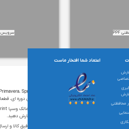
ی PPF
سرویس‌ها
ت
اعتماد شما افتخار ماست
ارش
تصاصی
خرید قطعات وسپا
و لوازم یدکی وسپا
یری
Primavera
،
Sprint
ارش
ه
،
لنت و دیسک ترمز
،
لوگو و استیکر
، کاور بدنه، سرویس دوره ای، قطعا
ر محافظتی
نمایی
با مدل موتور خود را مشاهده کرده و با اطمینان سفارش دهید.
اری
ای آسان برای خرید قطعات وسپا با دسترسی سریع به محصولات، اطلاعات دقیق کا