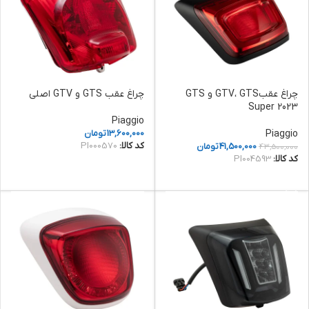
چراغ عقبGTV، GTS و GTS
چراغ عقب GTS و GTV اصلی
Super 2023
Piaggio
Piaggio
13,600,000
تومان
کد کالا:
PI000570
41,500,000
تومان
43,500,000
کد کالا:
PI004593
افزودن به سبد خرید
افزودن به سبد خرید