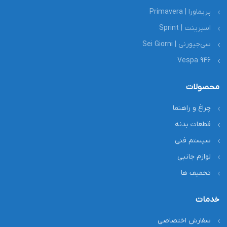
پریماورا | Primavera
اسپرینت | Sprint
سی‌جیورنی | Sei Giorni
Vespa 946
محصولات
چراغ و راهنما
قطعات بدنه
سیستم فنی
لوازم جانبی
تخفیف ها
خدمات
سفارش اختصاصی