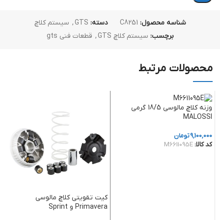
شناسه محصول:
C8251
دسته:
GTS
,
سیستم کلاچ
برچسب:
سیستم کلاچ GTS
,
قطعات فنی gts
محصولات مرتبط
وزنه کلاچ مالوسی 18/5 گرمی
MALOSSI
9,100,000
تومان
کد کالا:
M6611095E
افزودن به سبد خرید
کیت تقویتی کلاچ مالوسی
ﺗﺴ
Primavera و Sprint
0