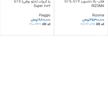
قلاب بالا داشبورد GTS، GTV
زه کروات (جلو بوقی) GTS
Super 2022
RIZOMA
Piaggio
Rizoma
25,300,000
تومان
9,600,000
تومان
کد کالا:
RZVP016B
کد کالا:
PI009431
افزودن به سبد خرید
افزودن به سبد خرید