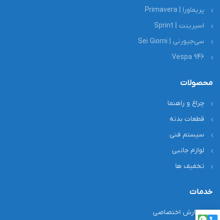
پریماورا | Primavera
اسپرینت | Sprint
سی‌جیورنی | Sei Giorni
Vespa 946
محصولات
چراغ و راهنما
قطعات بدنه
سیستم فنی
لوازم جانبی
تخفیف ها
خدمات
سفارش اختصاصی