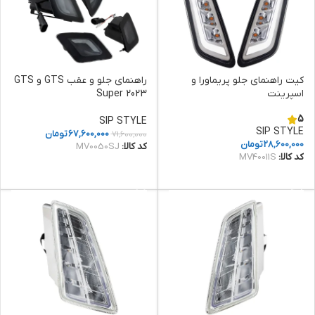
کیت راهنمای جلو پریماورا و
راهنمای جلو و عقب GTS و GTS
اسپرینت
Super 2023
5
SIP STYLE
SIP STYLE
67,600,000
تومان
71,600,000
28,600,000
تومان
کد کالا:
MV0050SJ
کد کالا:
MV40011S
افزودن به سبد خرید
افزودن به سبد خرید