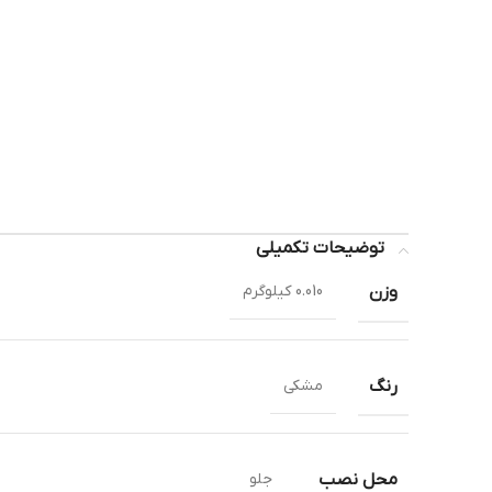
توضیحات تکمیلی
وزن
0.010 کیلوگرم
رنگ
مشکی
محل نصب
جلو