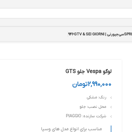
سی‌جیورنی | GTV & SEI GIORNI
946
لوگو Vespa جلو GTS
2,990,000
تومان
رنگ: مشکی
محل نصب: جلو
شرکت سازنده: PIAGGIO
مناسب برای انواع مدل های وسپا