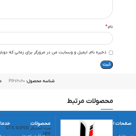
*
نام
ذخیره نام، ایمیل و وبسایت من در مرورگر برای زمانی که دوبا
شناسه محصول:
PI672060
د
محصولات مرتبط
صفحات اصلی
مدل‌های وسپا
محصولات
خدما
ست استیکر GTS SUPER
HPE