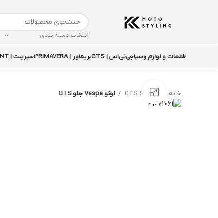
انتخاب دسته بندی
قطعات و لوازم وسپا
جی‌تی‌اس | GTS
پریماورا | PRIMAVERA
اسپرینت | SPRINT
بزرگنمایی تصویر
خانه
GTS SUPER
لوگو Vespa جلو GTS