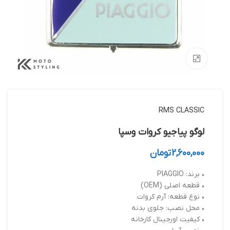
بزرگنمایی تصویر
RMS CLASSIC
لوگو پیاجیو کروات وسپا
2,600,000
تومان
• برند: PIAGGIO
• قطعه اصلی (OEM)
• نوع قطعه: آرم کروات
• محل نصب: جلوی بدنه
• کیفیت اورجینال کارخانه