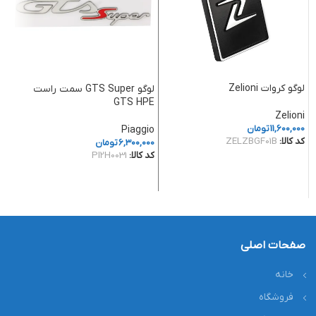
لوگو کروات Zelioni
لوگو GTS Super سمت راست
لوگو
GTS HPE
Zelioni
l
11,600,000
تومان
0
Piaggio
کد کالا:
ZELZBGF01B
کد
6,300,000
تومان
کد کالا:
PI2H0031
افزودن به سبد خرید
افزودن به سبد خرید
صفحات اصلی
خانه
فروشگاه