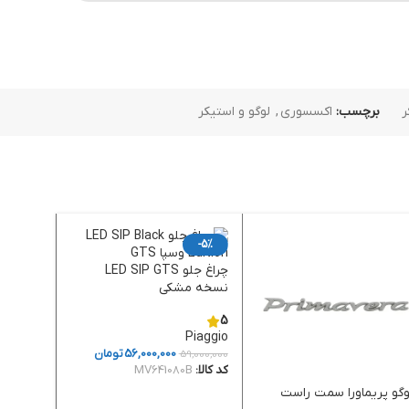
ر
برچسب:
اکسسوری
,
لوگو و استیکر
-5%
چراغ جلو LED SIP GTS
نسخه مشکی
5
Piaggio
56,000,000
تومان
59,000,000
کد کالا:
MV641080B
وگو پریماورا سمت راست
برچسب رینگ i