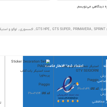
ره دیدگاهی می‌نویسم.
SPRINT
,
PRIMAVERA
,
GTS SUPER
,
GTS HPE
,
اکسسوری
,
لوگو و استیک
ت
اعتماد شما افتخار ماست
استیکر شماره 6 جلو و عقب
GTV SEIGIORNI
ست استیکر یات کلاب
پریماورا
ارش
Piaggio
تصاصی
7,900,000
تومان
Piaggio
یری
کد کالا:
PI002049
7,500,000
تومان
کد کالا:
PI002764
ارش
ر محافظتی
ل