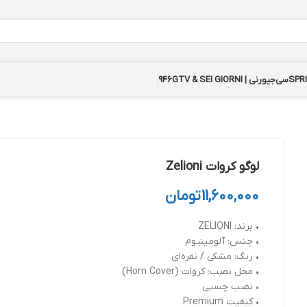
سی‌جیورنی | GTV & SEI GIORNI
946
لوگو کروات Zelioni
11,600,000
تومان
• برند: ZELIONI
• جنس: آلومینیوم
• رنگ: مشکی / نقره‌ای
• محل نصب: کروات (Horn Cover)
• نصب چسبی
• کیفیت Premium