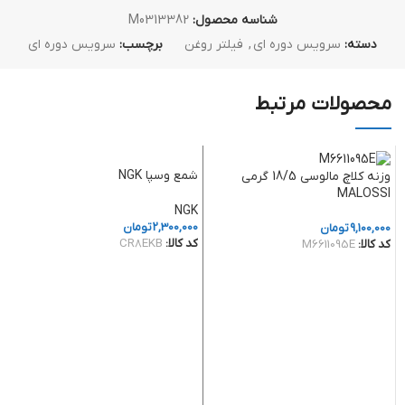
شناسه محصول:
M0313382
دسته:
سرویس دوره ای
,
فیلتر روغن
برچسب:
سرویس دوره ای
محصولات مرتبط
شمع وسپا NGK
وزنه کلاچ مالوسی 18/5 گرمی
MALOSSI
NGK
2,300,000
تومان
9,100,000
تومان
کد کالا:
CR8EKB
کد کالا:
M6611095E
افزودن به سبد خرید
افزودن به سبد خرید
I
0