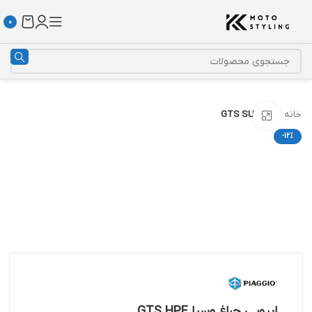
0
خانه
GTS SUPER
بزرگنمایی تصویر
-12%
ابرویی چراغ وسپا GTS HPE