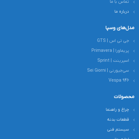
تماس با ما
درباره ما
مدل‌های وسپا
جی تی اس | GTS
پریماورا | Primavera
اسپرینت | Sprint
سی‌جیورنی | Sei Giorni
Vespa 946
محصولات
چراغ و راهنما
قطعات بدنه
سیستم فنی