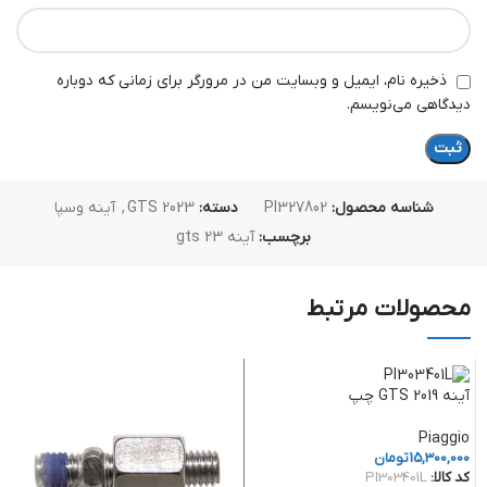
ذخیره نام، ایمیل و وبسایت من در مرورگر برای زمانی که دوباره
دیدگاهی می‌نویسم.
شناسه محصول:
PI327802
دسته:
GTS 2023
,
آینه وسپا
برچسب:
آینه gts 23
محصولات مرتبط
آینه GTS 2019 چپ
Piaggio
15,300,000
تومان
کد کالا:
PI303401L