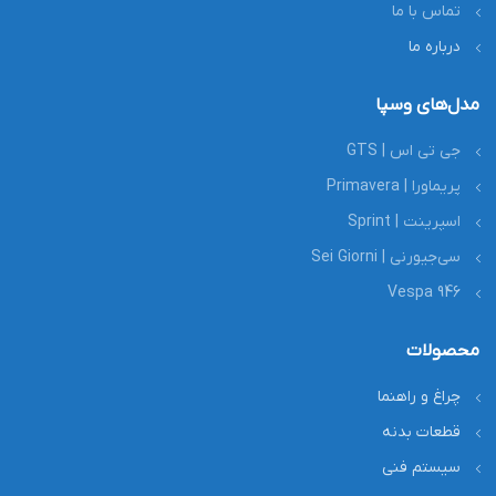
تماس با ما
درباره ما
مدل‌های وسپا
جی تی اس | GTS
پریماورا | Primavera
اسپرینت | Sprint
سی‌جیورنی | Sei Giorni
Vespa 946
محصولات
چراغ و راهنما
قطعات بدنه
سیستم فنی