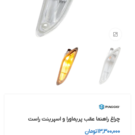
بزرگنمایی تصویر
چراغ راهنما عقب پریماورا و اسپرینت راست
13,300,000
تومان