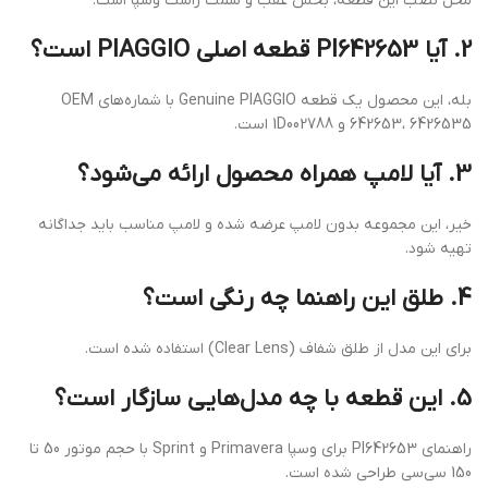
محل نصب این قطعه، بخش عقب و سمت راست وسپا است.
2. آیا PI642653 قطعه اصلی PIAGGIO است؟
بله، این محصول یک قطعه Genuine PIAGGIO با شماره‌های OEM
642653، 6426535 و 1D002788 است.
3. آیا لامپ همراه محصول ارائه می‌شود؟
خیر، این مجموعه بدون لامپ عرضه شده و لامپ مناسب باید جداگانه
تهیه شود.
4. طلق این راهنما چه رنگی است؟
برای این مدل از طلق شفاف (Clear Lens) استفاده شده است.
5. این قطعه با چه مدل‌هایی سازگار است؟
راهنمای PI642653 برای وسپا Primavera و Sprint با حجم موتور 50 تا
150 سی‌سی طراحی شده است.