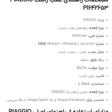
مشخصات راهنمای عقب راست PIAGGIO
PI642653
برند:
PIAGGIO
نوع قطعه:
راهنمای عقب راست
شماره فنی:
PI642653
شماره OEM:
642653 / 6426535 / 1D002788
محل نصب:
عقب – سمت راست
رنگ طلق:
شفاف
نوع سوکت:
BAZ9s
لامپ:
بدون لامپ
استاندارد:
E-Mark
نوع قطعه:
اصلی و فابریک PIAGGIO
مناسب برای:
Vespa Primavera و Vespa Sprint 50 تا 150 سی‌سی