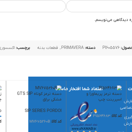
ره دیدگاهی می‌نویسم.
حصول:
PI605576
دسته:
PRIMAVERA
,
قطعات بدنه
برچسب:
اکسسوری 
ت
اعتماد شما افتخار ماست
دسته ترمز پریماورا و
دسته ترمز کوتاه GTS SIP
اسپرینت چپ
مشکی براق
چ
ارش
تصاصی
6,300,000
تومان
SIP SERIES PORDOI
o
کد کالا:
PI564683
16,300,000
تومان
0
یری
کد کالا:
MV675260B
کد
ارش