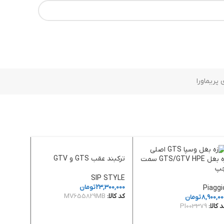
پریماورا
ترکبند عقب GTS و GTV
زه بغل GTS/GTV HPE سمت
پ
SIP STYLE
23,300,000
تومان
Piaggi
کد کالا:
MV655829MB
8,900,00
تومان
 کالا:
PI003379