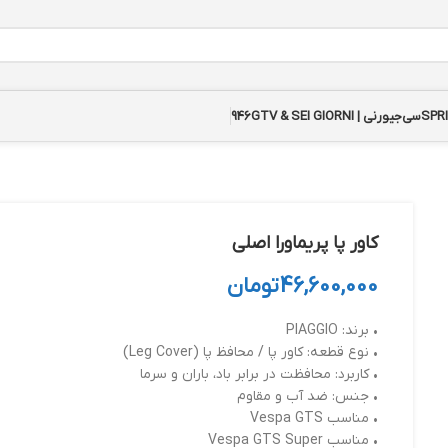
سی‌جیورنی | GTV & SEI GIORNI
946
کاور پا پریماورا اصلی
46,600,000
تومان
• برند: PIAGGIO
• نوع قطعه: کاور پا / محافظ پا (Leg Cover)
• کاربرد: محافظت در برابر باد، باران و سرما
• جنس: ضد آب و مقاوم
• مناسب Vespa GTS
• مناسب Vespa GTS Super