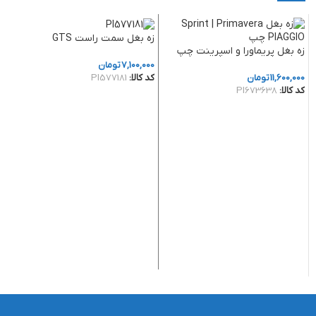
زه بغل سمت راست GTS
زه بغل پریماورا و اسپرینت چپ
7,100,000
تومان
کد کالا:
PI577181
11,600,000
تومان
کد کالا:
PI673638
افزودن به سبد خرید
افزودن به سبد خرید
زه
o
0
کد