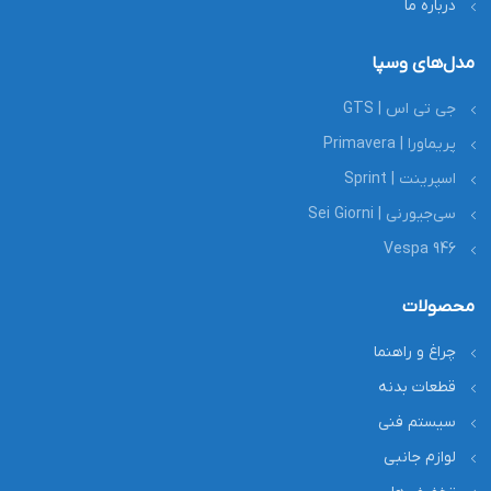
درباره ما
مدل‌های وسپا
جی تی اس | GTS
پریماورا | Primavera
اسپرینت | Sprint
سی‌جیورنی | Sei Giorni
Vespa 946
محصولات
چراغ و راهنما
قطعات بدنه
سیستم فنی
لوازم جانبی