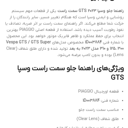
راهنما جلو وسپا GTS 2023
سمت راست
یکی از قطعات مهم سیستم
روشنایی و ایمنی وسپا است که هنگام تغییر مسیر، سایر رانندگان را از
حرکت شما مطلع می‌کند. اگر راهنمای سمت راست بر اثر ضربه، تصادف یا
نفوذ رطوبت آسیب دیده باشد، استفاده از قطعه اصلی PIAGGIO بهترین
انتخاب برای حفظ عملکرد و ظاهر فابریک موتور خواهد بود. این محصول
با شماره فنی
1D003884
مخصوص مدل‌های
Vespa GTS / GTS Super
125، 300 و 310 مدل 2023 به بعد
تولید شده و دارای طلق شفاف (Clear
Lens) بوده و بدون لامپ عرضه می‌شود.
ویژگی‌های راهنما جلو سمت راست وسپا
GTS
قطعه اورجینال PIAGGIO
شماره فنی:
1D003884
مناسب سمت راست جلو
طلق شفاف (Clear Lens)