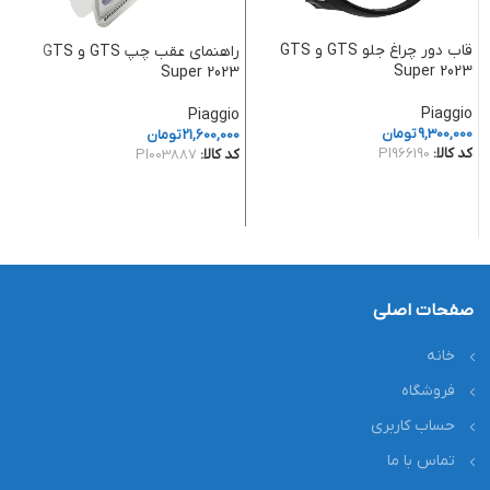
قاب دور چراغ جلو GTS و GTS
راهنمای عقب چپ GTS و GTS
Super 2023
3
Super 2023
Piaggio
o
Piaggio
9,300,000
تومان
21,600,000
تومان
0
کد کالا:
PI966190
کد کالا:
PI003887
کد
افزودن به سبد خرید
افزودن به سبد خرید
صفحات اصلی
خانه
فروشگاه
حساب کاربری
تماس با ما