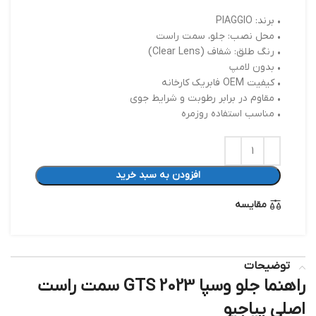
• برند: PIAGGIO
• محل نصب: جلو، سمت راست
• رنگ طلق: شفاف (Clear Lens)
• بدون لامپ
• کیفیت OEM فابریک کارخانه
• مقاوم در برابر رطوبت و شرایط جوی
• مناسب استفاده روزمره
افزودن به سبد خرید
مقایسه
توضیحات
راهنما جلو وسپا GTS 2023 سمت راست
اصلی پیاجیو