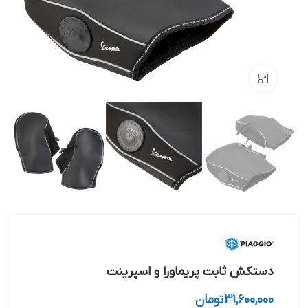
بزرگنمایی تصویر
دستکش ثابت پریماورا و اسپرینت
31,600,000
تومان