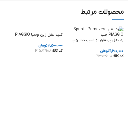
محصولات مرتبط
کلید قفل زین وسپا PIAGGIO
زه بغل پریماورا و اسپرینت چپ
3,500,000
تومان
کد کالا:
PI582988
11,600,000
تومان
کد کالا:
PI673638
افزودن به سبد خرید
افزودن به سبد خرید
ز
00
کد