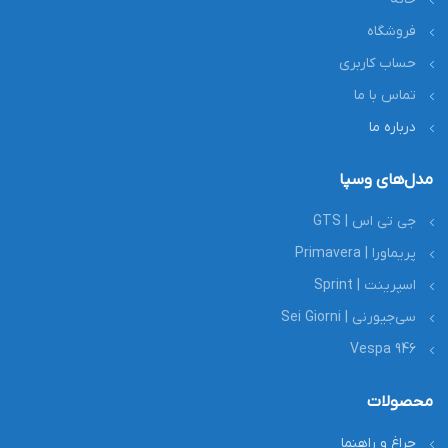
فروشگاه
حساب کاربری
تماس با ما
درباره ما
مدل‌های وسپا
جی تی اس | GTS
پریماورا | Primavera
اسپرینت | Sprint
سی‌جیورنی | Sei Giorni
Vespa 946
محصولات
چراغ و راهنما