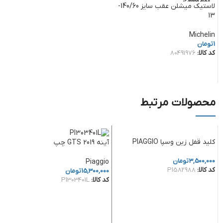
اتمام موجودی
لاستیک میشلن عقب سایز 140/60-
13
Michelin
1
تومان
کد کالا:
80491976
اطلاعات بیشتر
محصولات مرتبط
کلید قفل زین وسپا PIAGGIO
آینه GTS 2019 چپ
3,500,000
تومان
Piaggio
کد کالا:
PI582988
15,300,000
تومان
کد کالا:
PI303401L
افزودن به سبد خرید
افزودن به سبد خرید