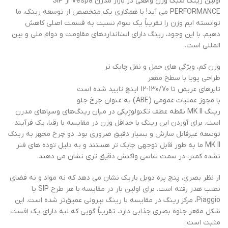
اولین رینگ سبک وزن واقعی در بازار مدرن Vespa از SIP
PERFORMANCE می آید! با همکاری یک متخصص از توسعه رینگ، ما
توانسته ایم وزن را تقریباً یک سوم نسبت به قسمت اصلی کاهش
دهیم. با این وجود، رینگ دارای استانداردهای مقاومت و دوام ملی و بین
المللی است.
وزن کم، ویژگی های حمل و نقل چابک تر
طراحی پویا با سطح مقعر
تایرهای عریض تا 130/70-12 اینچ تایید شده است
با مجوز عملیات عمومی (ABE) به عنوان چرخ جلو
رینگ MK II نقطه عطف تکنولوژیکی در میان رینگ‌های وسپاهای مدرن
است. برای آوردن این رینگ با حداقل وزن در مقایسه با رقبا، یک فرآیند
توسعه غیرقابل سازش و بسیار دقیق ضروری بود. دو چرخ مجهز به رینگ
MK II ما به طور قابل توجهی چابک تر هستند و به دلیل توده های فنر
نشده کمتر، در سمت شاسی واکنش دقیق تری نشان می دهند.
از نظر بصری، پنج پره دوبل باریک نشان می دهد که نه مواد و نه فضای
نصب هدر رفته است. برای اولین بار در مقایسه با هر طرح SIP یا
Piaggio، مرکز رینگ در مقایسه با رینگ بیرونی عمیق‌تر شده است. این
شکل مقعر جلوه بصری جذابی دارد، تقریباً گویی که لبه دارای یک افست
مثبت است.