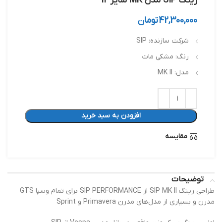
ﺭﻳنگ SIP مدل MK سایز 12
42,300,000
تومان
شرکت سازنده: SIP
رنگ: مشکی مات
مدل: MK II
افزودن به سبد خرید
مقایسه
توضیحات
طراحی رینگ SIP MK II از SIP PERFORMANCE برای تمام وسپا GTS
مدرن و بسیاری از مدل‌های مدرن Primavera و Sprint