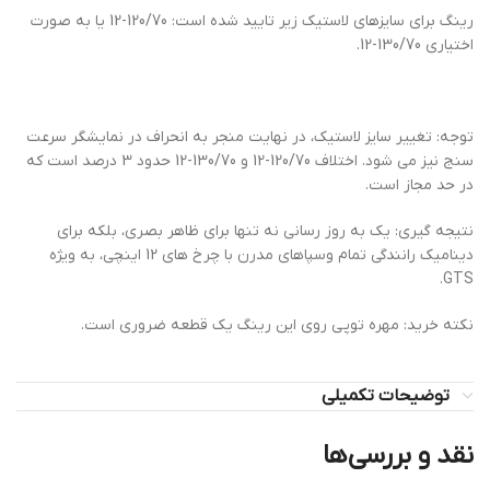
رینگ برای سایزهای لاستیک زیر تایید شده است: 120/70-12 یا به صورت
اختیاری 130/70-12.
توجه: تغییر سایز لاستیک، در نهایت منجر به انحراف در نمایشگر سرعت
سنج نیز می شود. اختلاف 120/70-12 و 130/70-12 حدود 3 درصد است که
در حد مجاز است.
نتیجه گیری: یک به روز رسانی نه تنها برای ظاهر بصری، بلکه برای
دینامیک رانندگی تمام وسپاهای مدرن با چرخ های 12 اینچی، به ویژه
GTS.
نکته خرید: مهره توپی روی این رینگ یک قطعه ضروری است.
توضیحات تکمیلی
نقد و بررسی‌ها