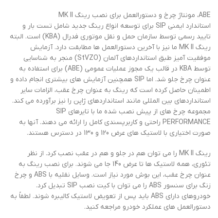
ABE، مونتاژ چرخ و دستورالعمل برای نصب رینگ MK II
استاندارد ایمنی SIP برای توسعه انواع رینگ جدید شامل تست بار و
تایید رسمی توسط سازمان حمل و نقل موتوری فدرال (KBA) است. البته
رینگ MK II ما نیز با آخرین دستورالعمل ها مطابقت دارد. آزمایش
موفقیت آمیز طبق استانداردهای آلمان (StVZO) منجر به شناسایی
توسط KBA در قالب یک مجوز عملیات عمومی (ABE) برای استفاده به
عنوان چرخ جلو شد. اما SIP همچنین آزمایش های بیشتری انجام داده و
اطمینان حاصل کرده است که رینگ به عنوان چرخ عقب، الزامات سایر
استانداردهای بین المللی مانند استانداردهای ژاپن را نیز برآورده می کند.
مجموعه چرخ های از پیش نصب شده ما با تایرهای SIP
PERFORMANCE راحتی و کاربرپسندی کامل را ارائه می دهند. آنها به
صورت اختیاری با لاستیک های عرض 120 و 130 در دسترس هستند.
رینگ MK II را می توان هم در جلو و هم در عقب نصب کرد. از نظر
تئوری، همه لاستیک ها تا عرض 140 جا می شوند. برای نصب رینگ به
عنوان چرخ عقب، این بوش مورد نیاز است. وسایل نقلیه با ABS و چرخ
زنگ برای سنسور ABS را می توان با کیت نصب SIP تبدیل کرد.
خودروهای دارای ABS باید پس از تعویض لاستیک کالیبره شوند. لطفاً به
دستورالعمل های عملکرد خودرو مراجعه کنید.