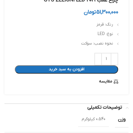
چراغ عقب GTS ZELIONI LED 2019
51,300,000
تومان
رنگ: قرمز
نوع: LED
نحوه نصب: سوکت
افزودن به سبد خرید
مقایسه
توضیحات تکمیلی
وزن
0.540 کیلوگرم