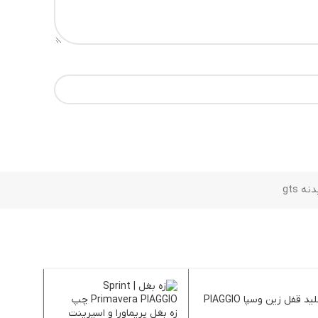
ه gts
ید قفل زین وسپا PIAGGIO
زه بغل پریماورا و اسپرینت