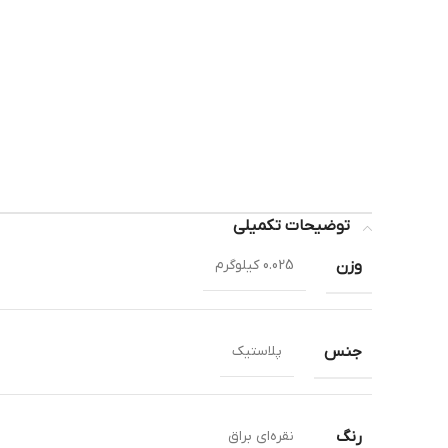
توضیحات تکمیلی
وزن
0.025 کیلوگرم
جنس
پلاستیک
رنگ
نقره‌ای براق