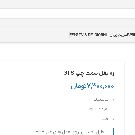
سی‌جیورنی | GTV & SEI GIORNI
946
زه بغل سمت چپ GTS
7,300,000
تومان
پلاستیک
نقره‌ای براق
چپ
قابل نصب بر روی مدل های غیر HPE