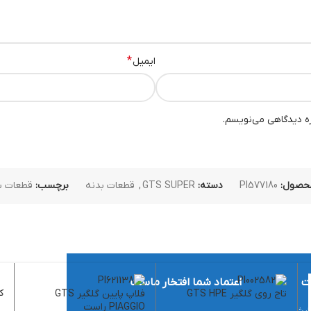
*
ایمیل
ره دیدگاهی می‌نویسم.
حصول:
PI577180
دسته:
GTS SUPER
,
قطعات بدنه
برچسب:
قطعات بدن
ت
اعتماد شما افتخار ماست
کل
تاج روی گلگیر GTS HPE
فلاپ پایین گلگیر GTS
PIAGGIO راست