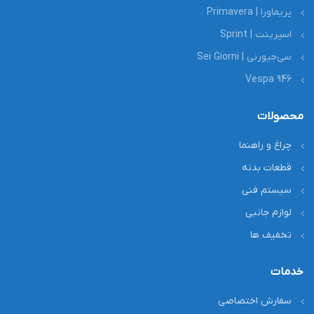
پریماورا | Primavera
اسپرینت | Sprint
سی‌جیورنی | Sei Giorni
Vespa 946
محصولات
چراغ و راهنما
قطعات بدنه
سیستم فنی
لوازم جانبی
تخفیف ها
خدمات
سفارش اختصاصی