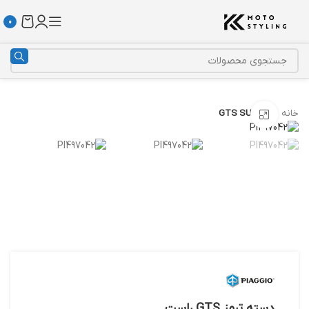
0
خانه
GTS SUPER
بزرگنمایی تصویر
دسته ترمز GTS راست