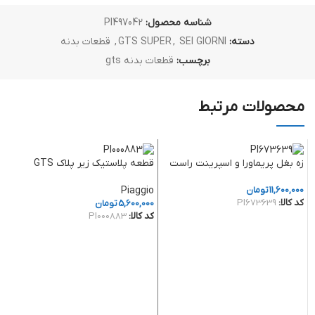
شناسه محصول:
PI497042
دسته:
SEI GIORNI
,
GTS SUPER
,
قطعات بدنه
برچسب:
قطعات بدنه gts
محصولات مرتبط
زه بغل پریماورا و اسپرینت راست
قطعه پلاستیک زیر پلاک GTS
11,600,000
تومان
Piaggio
کد کالا:
PI673639
5,600,000
تومان
کد کالا:
PI000883
افزودن به سبد خرید
افزودن به سبد خرید
و