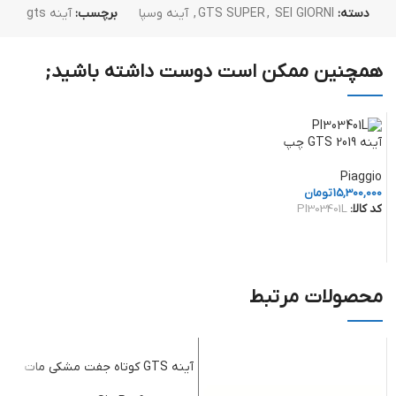
دسته:
SEI GIORNI
,
GTS SUPER
,
آینه وسپا
برچسب:
آینه gts
همچنین ممکن است دوست داشته باشید;
آینه GTS 2019 چپ
Piaggio
15,300,000
تومان
کد کالا:
PI303401L
افزودن به سبد خرید
محصولات مرتبط
آینه GTS کوتاه جفت مشکی مات