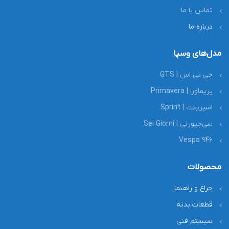
تماس با ما
درباره ما
مدل‌های وسپا
جی تی اس | GTS
پریماورا | Primavera
اسپرینت | Sprint
سی‌جیورنی | Sei Giorni
Vespa 946
محصولات
چراغ و راهنما
قطعات بدنه
سیستم فنی