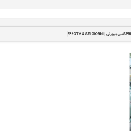
سی‌جیورنی | GTV & SEI GIORNI
946