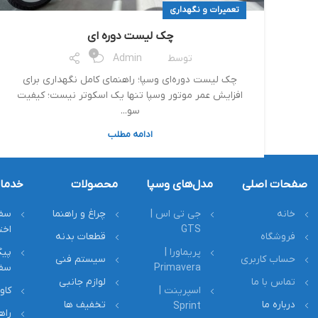
تعمیرات و نگهداری
چک لیست دوره ای
0
توسط
Admin
چک لیست دوره‌ای وسپا؛ راهنمای کامل نگهداری برای
افزایش عمر موتور وسپا تنها یک اسکوتر نیست؛ کیفیت
سو...
ادامه مطلب
صفحات اصلی
مدل‌های وسپا
محصولات
خدما
خانه
جی تی اس |
چراغ و راهنما
سف
GTS
اخ
فروشگاه
قطعات بدنه
پریماورا |
پیگ
حساب کاربری
سیستم فنی
Primavera
سف
تماس با ما
لوازم جانبی
اسپرینت |
کاو
درباره ما
تخفیف ها
Sprint
راه