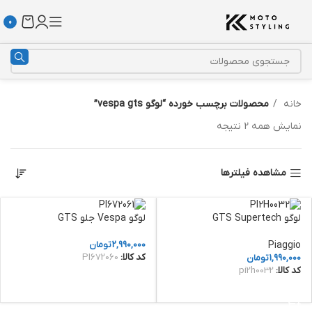
0
خانه
محصولات برچسب خورده “لوگو vespa gts”
نمایش همه 2 نتیجه
مشاهده فیلترها
لوگو GTS Supertech
لوگو Vespa جلو GTS
Piaggio
2,990,000
تومان
کد کالا:
PI672060
1,990,000
تومان
کد کالا:
pi2h0032
افزودن به سبد خرید
افزودن به سبد خرید